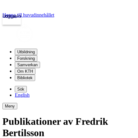
Hoppa till huvudinnehållet
Logga in
kth.se
Utbildning
Forskning
Samverkan
Om KTH
Bibliotek
Sök
English
Meny
Publikationer av Fredrik
Bertilsson