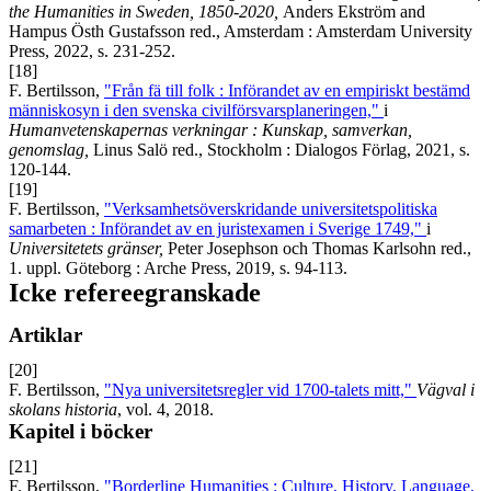
the Humanities in Sweden, 1850-2020,
Anders Ekström and
Hampus Östh Gustafsson red., Amsterdam : Amsterdam University
Press, 2022, s. 231-252.
[18]
F. Bertilsson,
"Från fä till folk : Införandet av en empiriskt bestämd
människosyn i den svenska civilförsvarsplaneringen,"
i
Humanvetenskapernas verkningar : Kunskap, samverkan,
genomslag,
Linus Salö red., Stockholm : Dialogos Förlag, 2021, s.
120-144.
[19]
F. Bertilsson,
"Verksamhetsöverskridande universitetspolitiska
samarbeten : Införandet av en juristexamen i Sverige 1749,"
i
Universitetets gränser,
Peter Josephson och Thomas Karlsohn red.,
1. uppl. Göteborg : Arche Press, 2019, s. 94-113.
Icke refereegranskade
Artiklar
[20]
F. Bertilsson,
"Nya universitetsregler vid 1700-talets mitt,"
Vägval i
skolans historia
, vol. 4, 2018.
Kapitel i böcker
[21]
F. Bertilsson,
"Borderline Humanities : Culture, History, Language,