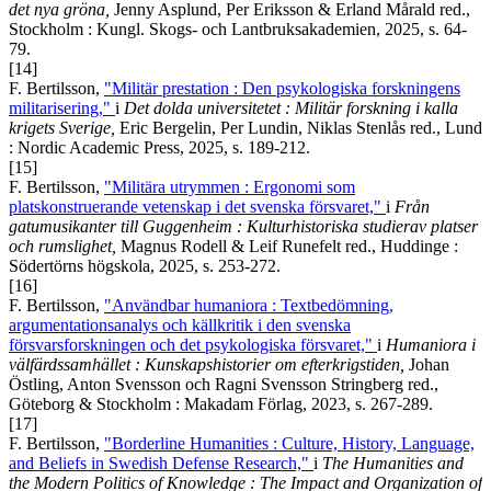
det nya gröna,
Jenny Asplund, Per Eriksson & Erland Mårald red.,
Stockholm : Kungl. Skogs- och Lantbruksakademien, 2025, s. 64-
79.
[14]
F. Bertilsson,
"Militär prestation : Den psykologiska forskningens
militarisering,"
i
Det dolda universitetet : Militär forskning i kalla
krigets Sverige,
Eric Bergelin, Per Lundin, Niklas Stenlås red., Lund
: Nordic Academic Press, 2025, s. 189-212.
[15]
F. Bertilsson,
"Militära utrymmen : Ergonomi som
platskonstruerande vetenskap i det svenska försvaret,"
i
Från
gatumusikanter till Guggenheim : Kulturhistoriska studierav platser
och rumslighet,
Magnus Rodell & Leif Runefelt red., Huddinge :
Södertörns högskola, 2025, s. 253-272.
[16]
F. Bertilsson,
"Användbar humaniora : Textbedömning,
argumentationsanalys och källkritik i den svenska
försvarsforskningen och det psykologiska försvaret,"
i
Humaniora i
välfärdssamhället : Kunskapshistorier om efterkrigstiden,
Johan
Östling, Anton Svensson och Ragni Svensson Stringberg red.,
Göteborg & Stockholm : Makadam Förlag, 2023, s. 267-289.
[17]
F. Bertilsson,
"Borderline Humanities : Culture, History, Language,
and Beliefs in Swedish Defense Research,"
i
The Humanities and
the Modern Politics of Knowledge : The Impact and Organization of