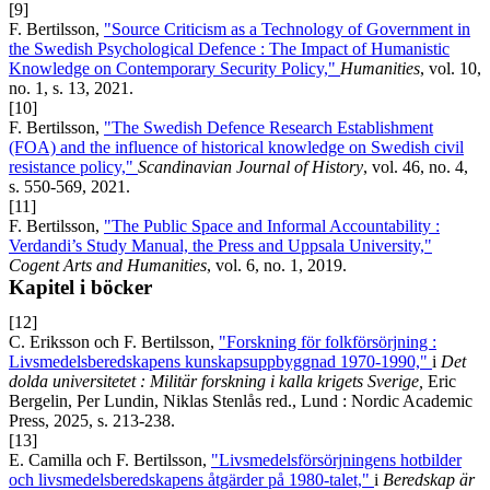
[9]
F. Bertilsson,
"Source Criticism as a Technology of Government in
the Swedish Psychological Defence : The Impact of Humanistic
Knowledge on Contemporary Security Policy,"
Humanities
, vol. 10,
no. 1, s. 13, 2021.
[10]
F. Bertilsson,
"The Swedish Defence Research Establishment
(FOA) and the influence of historical knowledge on Swedish civil
resistance policy,"
Scandinavian Journal of History
, vol. 46, no. 4,
s. 550-569, 2021.
[11]
F. Bertilsson,
"The Public Space and Informal Accountability :
Verdandi’s Study Manual, the Press and Uppsala University,"
Cogent Arts and Humanities
, vol. 6, no. 1, 2019.
Kapitel i böcker
[12]
C. Eriksson och F. Bertilsson,
"Forskning för folkförsörjning :
Livsmedelsberedskapens kunskapsuppbyggnad 1970-1990,"
i
Det
dolda universitetet : Militär forskning i kalla krigets Sverige,
Eric
Bergelin, Per Lundin, Niklas Stenlås red., Lund : Nordic Academic
Press, 2025, s. 213-238.
[13]
E. Camilla och F. Bertilsson,
"Livsmedelsförsörjningens hotbilder
och livsmedelsberedskapens åtgärder på 1980-talet,"
i
Beredskap är