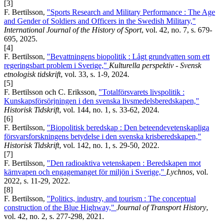
[3]
F. Bertilsson,
"Sports Research and Military Performance : The Age
and Gender of Soldiers and Officers in the Swedish Military,"
International Journal of the History of Sport
, vol. 42, no. 7, s. 679-
695, 2025.
[4]
F. Bertilsson,
"Bevattningens biopolitik : Lågt grundvatten som ett
regeringsbart problem i Sverige,"
Kulturella perspektiv - Svensk
etnologisk tidskrift
, vol. 33, s. 1-9, 2024.
[5]
F. Bertilsson och C. Eriksson,
"Totalförsvarets livspolitik :
Kunskapsförsörjningen i den svenska livsmedelsberedskapen,"
Historisk Tidskrift
, vol. 144, no. 1, s. 33-62, 2024.
[6]
F. Bertilsson,
"Biopolitisk beredskap : Den beteendevetenskapliga
försvarsforskningens betydelse i den svenska krisberedskapen,"
Historisk Tidskrift
, vol. 142, no. 1, s. 29-50, 2022.
[7]
F. Bertilsson,
"Den radioaktiva vetenskapen : Beredskapen mot
kärnvapen och engagemanget för miljön i Sverige,"
Lychnos
, vol.
2022, s. 11-29, 2022.
[8]
F. Bertilsson,
"Politics, industry, and tourism : The conceptual
construction of the Blue Highway,"
Journal of Transport History
,
vol. 42, no. 2, s. 277-298, 2021.