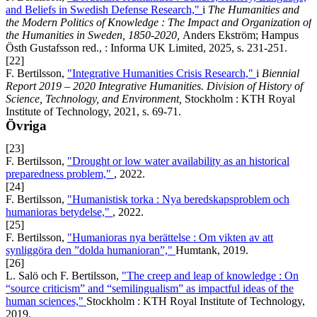
and Beliefs in Swedish Defense Research,"
i
The Humanities and
the Modern Politics of Knowledge : The Impact and Organization of
the Humanities in Sweden, 1850-2020,
Anders Ekström; Hampus
Östh Gustafsson red., : Informa UK Limited, 2025, s. 231-251.
[22]
F. Bertilsson,
"Integrative Humanities Crisis Research,"
i
Biennial
Report 2019 – 2020 Integrative Humanities. Division of History of
Science, Technology, and Environment,
Stockholm : KTH Royal
Institute of Technology, 2021, s. 69-71.
Övriga
[23]
F. Bertilsson,
"Drought or low water availability as an historical
preparedness problem,"
, 2022.
[24]
F. Bertilsson,
"Humanistisk torka : Nya beredskapsproblem och
humanioras betydelse,"
, 2022.
[25]
F. Bertilsson,
"Humanioras nya berättelse : Om vikten av att
synliggöra den ”dolda humanioran”,"
Humtank, 2019.
[26]
L. Salö och F. Bertilsson,
"The creep and leap of knowledge : On
“source criticism” and “semilingualism” as impactful ideas of the
human sciences,"
Stockholm : KTH Royal Institute of Technology,
2019.