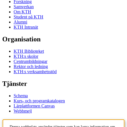
Forskning
Samverkan
Om KTH
Student på KTH
Alumni
KTH Intranät
Organisation
KTH Biblioteket
KTH:s skolor
Centrumbildningar
Rektor och ledning
KTH:s verksamhetsstöd
Tjänster
Schema
Kurs- och programkatalogen
Lärplattformen Canvas
Webbmejl
Kontakt
Denna webbplats använder tjänster som kan lagra information om