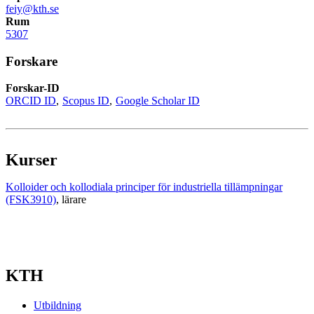
feiy@kth.se
Rum
5307
Forskare
Forskar-ID
ORCID ID
Scopus ID
Google Scholar ID
Kurser
Kolloider och kollodiala principer för industriella tillämpningar
(FSK3910)
, lärare
KTH
Utbildning