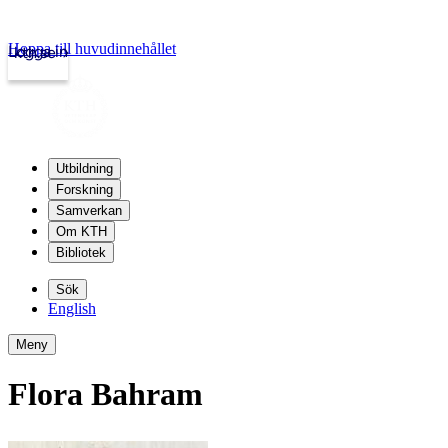
Hoppa till huvudinnehållet
Logga in
kth.se
Utbildning
Forskning
Samverkan
Om KTH
Bibliotek
Sök
English
Meny
Flora Bahram