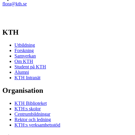
flora@kth.se
KTH
Utbildning
Forskning
Samverkan
Om KTH
Student på KTH
Alumni
KTH Intranät
Organisation
KTH Biblioteket
KTH:s skolor
Centrumbildningar
Rektor och ledning
KTH:s verksamhetsstöd