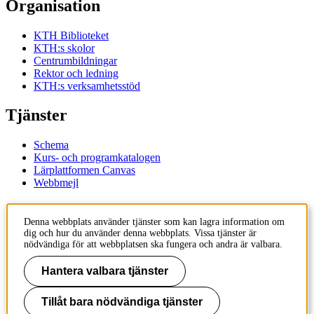
Organisation
KTH Biblioteket
KTH:s skolor
Centrumbildningar
Rektor och ledning
KTH:s verksamhetsstöd
Tjänster
Schema
Kurs- och programkatalogen
Lärplattformen Canvas
Webbmejl
Kontakt
Denna webbplats använder tjänster som kan lagra information om
dig och hur du använder denna webbplats. Vissa tjänster är
KTH
nödvändiga för att webbplatsen ska fungera och andra är valbara.
100 44 Stockholm
+46 8 790 60 00
Hantera valbara tjänster
Kontakta KTH
Tillåt bara nödvändiga tjänster
Jobba på KTH