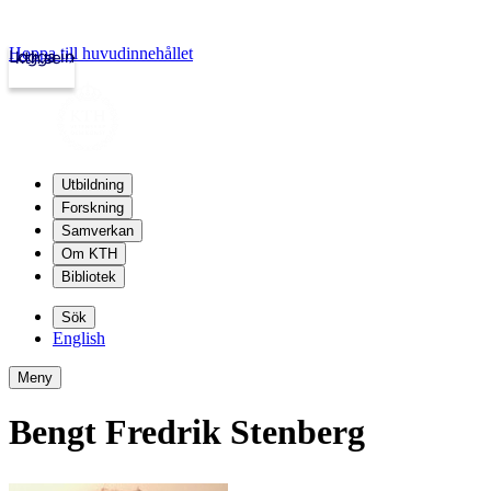
Hoppa till huvudinnehållet
Logga in
kth.se
Utbildning
Forskning
Samverkan
Om KTH
Bibliotek
Sök
English
Meny
Bengt Fredrik Stenberg