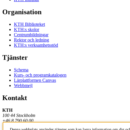
Organisation
KTH Biblioteket
KTH:s skolor
Centrumbildningar
Rektor och ledning
KTH:s verksamhetsstöd
Tjänster
Schema
Kurs- och programkatalogen
Lärplattformen Canvas
Webbmejl
Kontakt
KTH
100 44 Stockholm
+46 8 790 60 00
Denna webbplats använder tjänster som kan lagra information om dig och