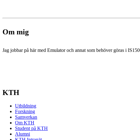
Om mig
Jag jobbar på här med Emulator och annat som behöver göras i IS15
KTH
Utbildning
Forskning
Samverkan
Om KTH
Student på KTH
Alumni
KTH Intranät