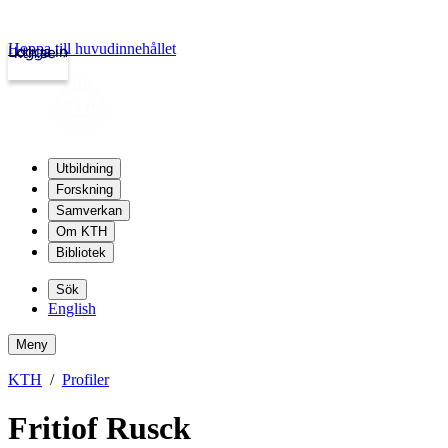
Hoppa till huvudinnehållet
Logga in
kth.se
Utbildning
Forskning
Samverkan
Om KTH
Bibliotek
Sök
English
Meny
KTH
Profiler
Fritiof Rusck