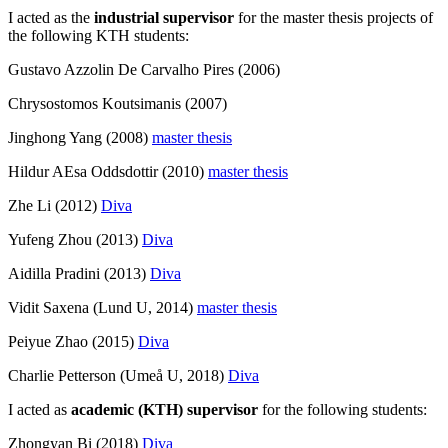
I acted as the
industrial supervisor
for the master thesis projects of
the following KTH students:
Gustavo Azzolin De Carvalho Pires (2006)
Chrysostomos Koutsimanis (2007)
Jinghong Yang (2008)
master thesis
Hildur AEsa Oddsdottir (2010)
master thesis
Zhe Li (2012)
Diva
Yufeng Zhou (2013)
Diva
Aidilla Pradini (2013)
Diva
Vidit Saxena (Lund U, 2014)
master thesis
Peiyue Zhao (2015)
Diva
Charlie Petterson (Umeå U, 2018)
Diva
I acted as
academic (KTH) supervisor
for the following students:
Zhongyan Bi (2018)
Diva