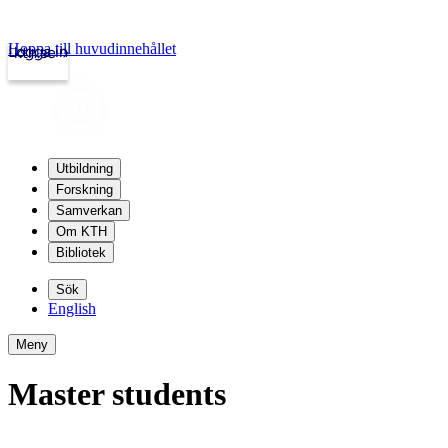
Hoppa till huvudinnehållet
Logga in
kth.se
Utbildning
Forskning
Samverkan
Om KTH
Bibliotek
Sök
English
Meny
Master students