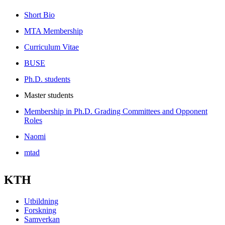
Short Bio
MTA Membership
Curriculum Vitae
BUSE
Ph.D. students
Master students
Membership in Ph.D. Grading Committees and Opponent
Roles
Naomi
mtad
KTH
Utbildning
Forskning
Samverkan