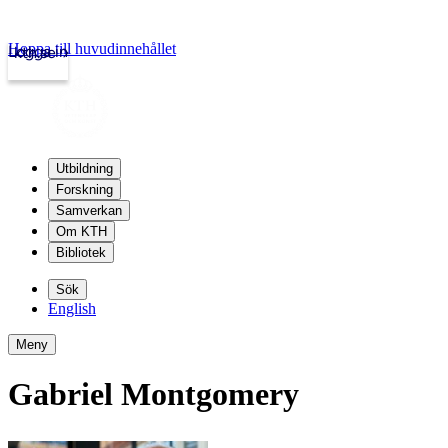
Hoppa till huvudinnehållet
Logga in
kth.se
Utbildning
Forskning
Samverkan
Om KTH
Bibliotek
Sök
English
Meny
Gabriel Montgomery