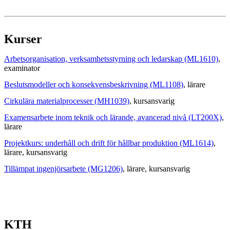
Kurser
Arbetsorganisation, verksamhetsstyrning och ledarskap (ML1610)
,
examinator
Beslutsmodeller och konsekvensbeskrivning (ML1108)
, lärare
Cirkulära materialprocesser (MH1039)
, kursansvarig
Examensarbete inom teknik och lärande, avancerad nivå (LT200X)
,
lärare
Projektkurs: underhåll och drift för hållbar produktion (ML1614)
,
lärare
, kursansvarig
Tillämpat ingenjörsarbete (MG1206)
, lärare
, kursansvarig
KTH