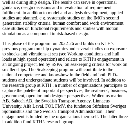
well as during ship design. The results can serve in operational
guidance, design decisions and in evaluation of requirement
fulfilment. In addition to model and analysis development, applied
studies are planned, e.g. systematic studies on the IMO's second
generation stability criteria, human comfort and work environment,
case studies on functional requirements and studies with motion
simulation as a component in risk-based design.
This phase of the program run 2022-26 and builds on KTH's
previous program on ship dynamics and several studies on exposure
to shocks and vibrations at sea (see Working conditions and hull
loads at high speed operation) and relates to KTH’s engagement in
an ongoing project, led by SSPA, on seakeeping criteria for work on
smaller ships. The Seakeeping program will contribute to the
national competence and know-how in the field and both PhD-
students and undergraduate students will be involved. In addition to
the research group at KTH , a number of organizations participate to
capture the palette of important perspectives, the seafarers', business,
government, operator and designer perspectives; Wallenius marine
AB, Saltech AB, the Swedish Transport Agency, Linnaeus
University, Alfa Laval, FOI, FMV, the fundation Stiftelsen Sveriges
Sjömanshus and the Swedish Transport Administration. Their
engagement is funded by the organisations them self. The latter three
in addition fund KTH’s research group.