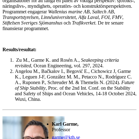
organisationer för att fånga en palett av viktiga perspektiv: sjöfolks-,
näringslivs-, myndighets, operatörs- och konstruktörsperspektiven.
Programmet engagerar
Wallenius marine AB
,
Saltech AB
,
Transportstyrelsen
,
Linnéuniversitetet
,
Alfa Laval
,
FOI
,
FMV
,
Stiftelsen Sveriges Sjömanshus
och
Trafikverket
. De tre senare
finansierar programmet.
Results/resultat:
Zu M., Garme K. and Rosén A.,
Seakeeping criteria
revisited
, Ocean Engineering, vol. 297, 2024.
Angelou M., Bačkalov I., Begović E., Cichowicz J, Garme
K., Leguen J-F, González M. M., Petacco N., Rodríguez C.
A., Ruponen P., Schreuder M. & Themelis N. (2024).
Future
of Ship Stability
, Proc. of the 2nd Int. Conf. on the Stability
and Safety of Ships and Ocean Vehicles, 14-18 October 2024,
Wuxi, China.
Karl Garme,
Professor
garme@kth.se