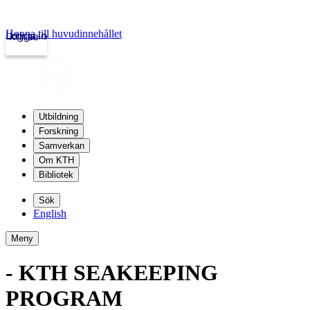
Hoppa till huvudinnehållet
Logga in
kth.se
Utbildning
Forskning
Samverkan
Om KTH
Bibliotek
Sök
English
Meny
- KTH SEAKEEPING
PROGRAM