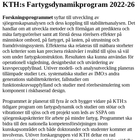
KTH:s Fartygsdynamikprogram 2022-26
Forskningsprogrammet
syftar till utveckling av
sjöegenskapsanalysen och dess koppling till stabilitetsanalysen. Det
handlar om att utveckla metoder och förmågan att prediktera och
mäta fartygsrörelser samt att förstå dessa rörelsers effekter på
människor ombord, på fartyget, på lasten, på utrustning och
framdrivningssystem. Effekterna ska relateras till mätbara storheter
och kriterier som kan precisera risknivåer i realtid till sjöss så väl
som under fartygskonstruktion. Resultaten ska kunna användas för
operationell vägledning, designbeslut och utvärdering av
kravspecuppfyllnad. Utöver modell- och analysutveckling planeras
tillämpade studier t.ex. systematiska studier av IMO:s andra
generations stabilitetskriterier, fallstudier om
funktionskravsuppfylland och studier med rörelsesimulering som
komponent i riskbaserad design.
Programmet är planerat till fyra år och bygger vidare på KTH:s
tidigare program om fartygsdynamik och studier om stötar och
vibrationer till sjöss och ett projekt som leds av SSPA om
sjöegenskapskriterier för arbete på mindre fartyg. Programmet ska
bidra till den nationella kompetensförsörjningen inom
kunskapsområdet och både doktorander och studenter kommer att
involveras. Utöver forskargruppen vid KTH deltar en rad