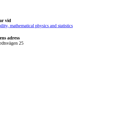
ar vid
ility, mathematical physics and statistics
ens adress
edtsvägen 25