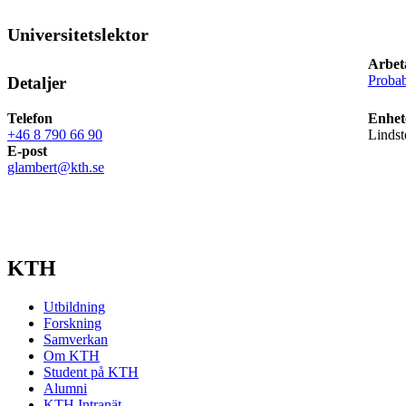
Universitetslektor
Arbet
Probab
Detaljer
Telefon
Enhet
+46 8 790 66 90
Lindst
E-post
glambert@kth.se
KTH
Utbildning
Forskning
Samverkan
Om KTH
Student på KTH
Alumni
KTH Intranät