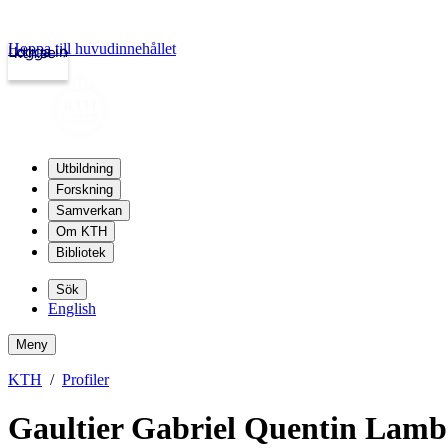
Hoppa till huvudinnehållet
Logga in
kth.se
Utbildning
Forskning
Samverkan
Om KTH
Bibliotek
Sök
English
Meny
KTH
Profiler
Gaultier Gabriel Quentin Lamb