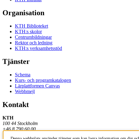
Organisation
KTH Biblioteket
KTH:s skolor
Centrumbildningar
Rektor och ledning
KTH:s verksamhetsstöd
Tjänster
Schema
Kurs- och programkatalogen
Lärplattformen Canvas
Webbmejl
Kontakt
KTH
100 44 Stockholm
+46 8 790 60 00
Denna webbplats använder tjänster som kan lagra information om dig och