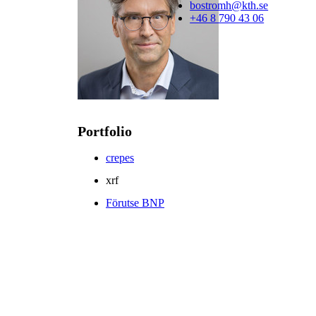
bostromh@kth.se
+46 8 790 43 06
Portfolio
crepes
xrf
Förutse BNP