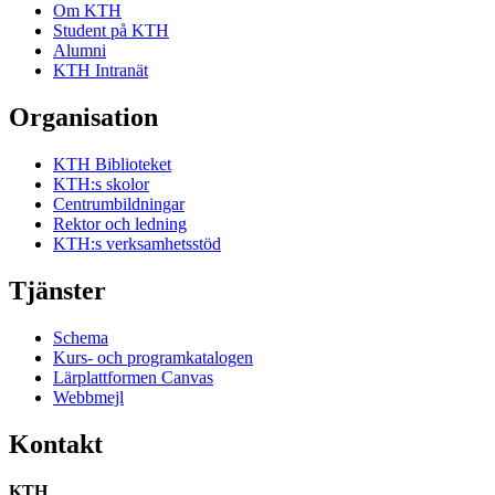
Om KTH
Student på KTH
Alumni
KTH Intranät
Organisation
KTH Biblioteket
KTH:s skolor
Centrumbildningar
Rektor och ledning
KTH:s verksamhetsstöd
Tjänster
Schema
Kurs- och programkatalogen
Lärplattformen Canvas
Webbmejl
Kontakt
KTH