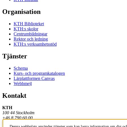
Organisation
KTH Biblioteket
KTH:s skolor
Centrumbildningar
Rektor och ledning
KTH:s verksamhetsstöd
Tjänster
Schema
Kurs- och programkatalogen
Lärplattformen Canvas
Webbmejl
Kontakt
KTH
100 44 Stockholm
+46 8 790 60 00
Denna webbplats använder tjänster som kan lagra information om dig och