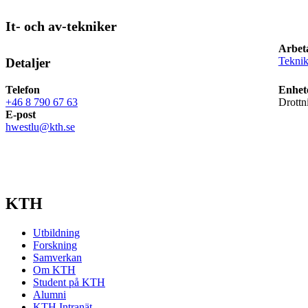
It- och av-tekniker
Arbet
Teknik
Detaljer
Telefon
Enhet
+46 8 790 67 63
Drottn
E-post
hwestlu@kth.se
KTH
Utbildning
Forskning
Samverkan
Om KTH
Student på KTH
Alumni
KTH Intranät