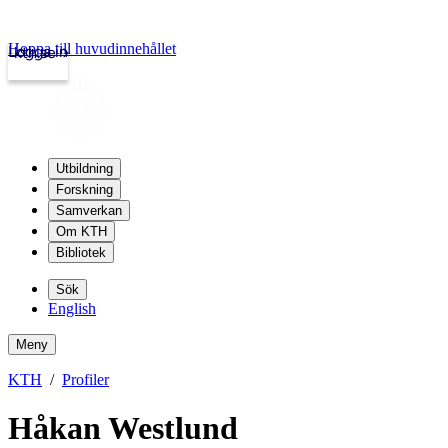
Hoppa till huvudinnehållet
Logga in
kth.se
Utbildning
Forskning
Samverkan
Om KTH
Bibliotek
Sök
English
Meny
KTH
Profiler
Håkan Westlund