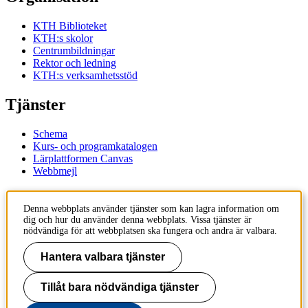
KTH Biblioteket
KTH:s skolor
Centrumbildningar
Rektor och ledning
KTH:s verksamhetsstöd
Tjänster
Schema
Kurs- och programkatalogen
Lärplattformen Canvas
Webbmejl
Kontakt
Denna webbplats använder tjänster som kan lagra information om
dig och hur du använder denna webbplats. Vissa tjänster är
KTH
nödvändiga för att webbplatsen ska fungera och andra är valbara.
100 44 Stockholm
+46 8 790 60 00
Hantera valbara tjänster
Kontakta KTH
Tillåt bara nödvändiga tjänster
Jobba på KTH
Press och media