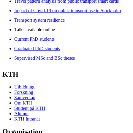
Travel pattern analysis from public transport smart cards
Impact of Covid-19 on public transport use in Stockholm
Transport system resilience
Talks available online
Current PhD students
Graduated PhD students
Supervised MSc and BSc theses
KTH
Utbildning
Forskning
Samverkan
Om KTH
Student på KTH
Alumni
KTH Intranät
Organisation