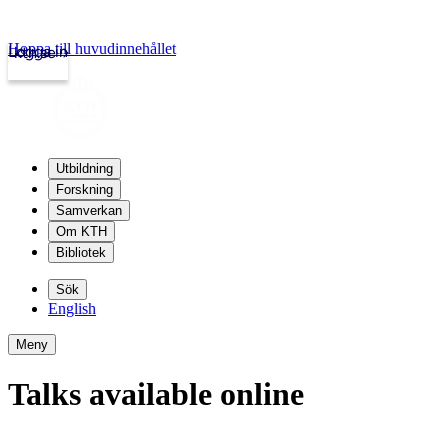
Hoppa till huvudinnehållet
Logga in
kth.se
Utbildning
Forskning
Samverkan
Om KTH
Bibliotek
Sök
English
Meny
Talks available online