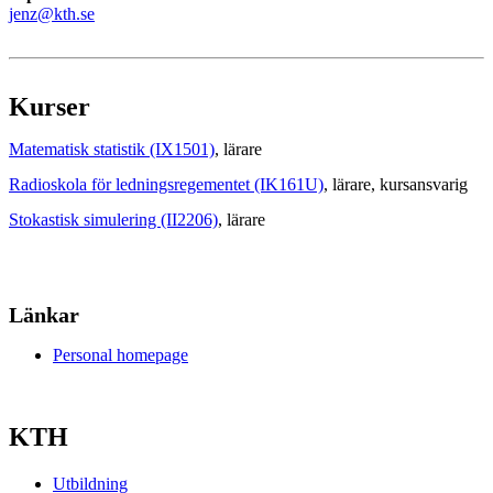
jenz@kth.se
Kurser
Matematisk statistik (IX1501)
, lärare
Radioskola för ledningsregementet (IK161U)
, lärare
, kursansvarig
Stokastisk simulering (II2206)
, lärare
Länkar
Personal homepage
KTH
Utbildning