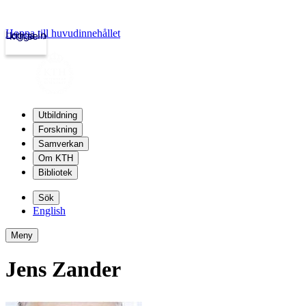
Hoppa till huvudinnehållet
Logga in
kth.se
Utbildning
Forskning
Samverkan
Om KTH
Bibliotek
Sök
English
Meny
Jens Zander