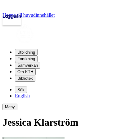
Hoppa till huvudinnehållet
Logga in
kth.se
Utbildning
Forskning
Samverkan
Om KTH
Bibliotek
Sök
English
Meny
Jessica Klarström