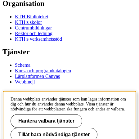
Organisation
KTH Biblioteket
KTH:s skolor
Centrumbildningar
Rektor och ledning
KTH:s verksamhetsstöd
Tjänster
Schema
Kurs- och programkatalogen
Lärplattformen Canvas
Webbmejl
Kontakt
Denna webbplats använder tjänster som kan lagra information om
dig och hur du använder denna webbplats. Vissa tjänster är
KTH
nödvändiga för att webbplatsen ska fungera och andra är valbara.
100 44 Stockholm
+46 8 790 60 00
Hantera valbara tjänster
Kontakta KTH
Tillåt bara nödvändiga tjänster
Jobba på KTH