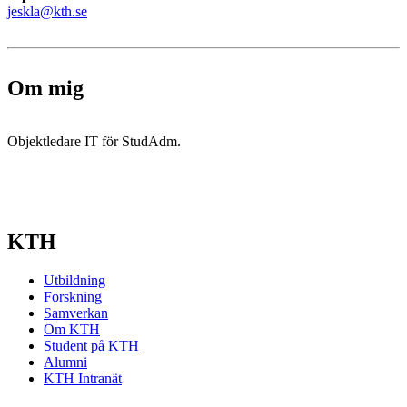
jeskla@kth.se
Om mig
Objektledare IT för StudAdm.
KTH
Utbildning
Forskning
Samverkan
Om KTH
Student på KTH
Alumni
KTH Intranät