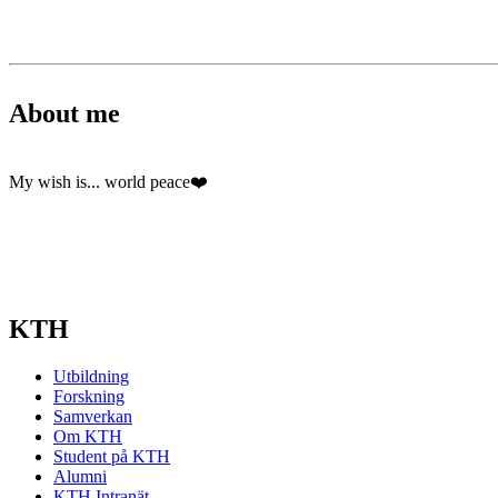
About me
My wish is... world peace❤️
KTH
Utbildning
Forskning
Samverkan
Om KTH
Student på KTH
Alumni
KTH Intranät