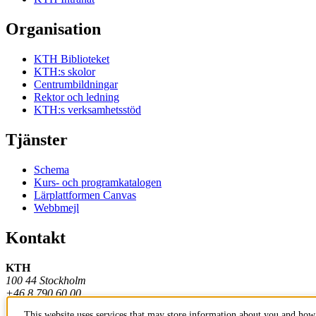
Organisation
KTH Biblioteket
KTH:s skolor
Centrumbildningar
Rektor och ledning
KTH:s verksamhetsstöd
Tjänster
Schema
Kurs- och programkatalogen
Lärplattformen Canvas
Webbmejl
Kontakt
KTH
100 44 Stockholm
+46 8 790 60 00
This website uses services that may store information about you and how 