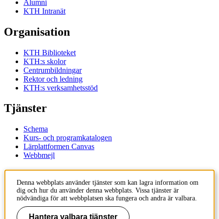
Alumni
KTH Intranät
Organisation
KTH Biblioteket
KTH:s skolor
Centrumbildningar
Rektor och ledning
KTH:s verksamhetsstöd
Tjänster
Schema
Kurs- och programkatalogen
Lärplattformen Canvas
Webbmejl
Kontakt
Denna webbplats använder tjänster som kan lagra information om
dig och hur du använder denna webbplats. Vissa tjänster är
KTH
nödvändiga för att webbplatsen ska fungera och andra är valbara.
100 44 Stockholm
+46 8 790 60 00
Hantera valbara tjänster