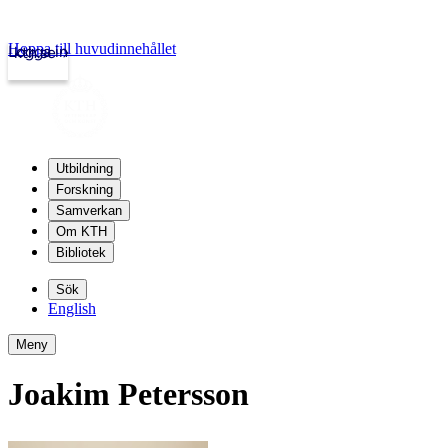
Hoppa till huvudinnehållet
Logga in
kth.se
Utbildning
Forskning
Samverkan
Om KTH
Bibliotek
Sök
English
Meny
Joakim Petersson