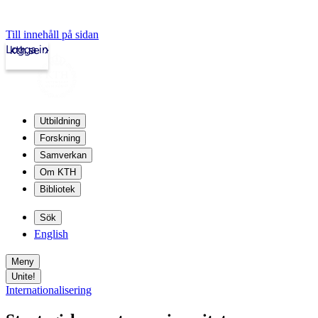
Till innehåll på sidan
Logga in
kth.se
Utbildning
Forskning
Samverkan
Om KTH
Bibliotek
Sök
English
Meny
Unite!
Internationalisering