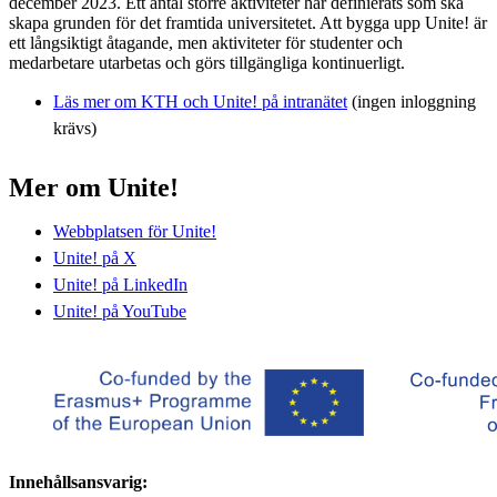
december 2023. Ett antal större aktiviteter har definierats som ska
skapa grunden för det framtida universitetet. Att bygga upp Unite! är
ett långsiktigt åtagande, men aktiviteter för studenter och
medarbetare utarbetas och görs tillgängliga kontinuerligt.
Läs mer om KTH och Unite! på intranätet
(ingen inloggning
krävs)
Mer om Unite!
Webbplatsen för Unite!
Unite! på X
Unite! på LinkedIn
Unite! på YouTube
Innehållsansvarig: