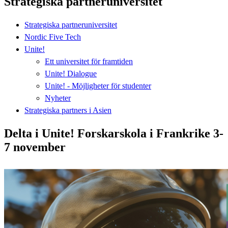
Strategiska partneruniversitet
Strategiska partneruniversitet
Nordic Five Tech
Unite!
Ett universitet för framtiden
Unite! Dialogue
Unite! - Möjligheter för studenter
Nyheter
Strategiska partners i Asien
Delta i Unite! Forskarskola i Frankrike 3-
7 november