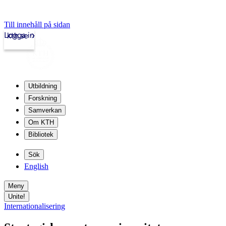
Till innehåll på sidan
Logga in
kth.se
Utbildning
Forskning
Samverkan
Om KTH
Bibliotek
Sök
English
Meny
Unite!
Internationalisering