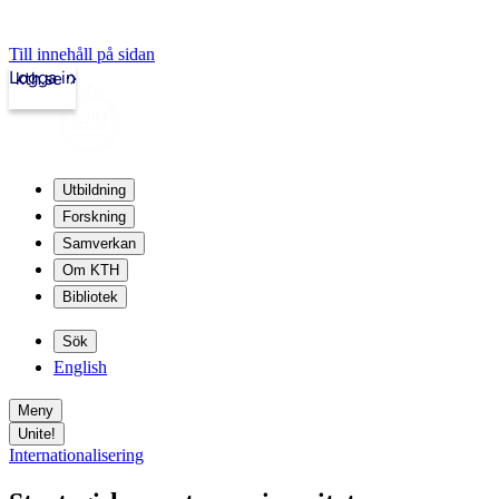
Till innehåll på sidan
Logga in
kth.se
Utbildning
Forskning
Samverkan
Om KTH
Bibliotek
Sök
English
Meny
Unite!
Internationalisering