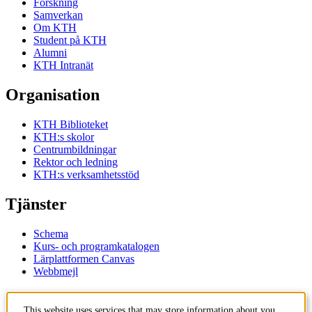
Forskning
Samverkan
Om KTH
Student på KTH
Alumni
KTH Intranät
Organisation
KTH Biblioteket
KTH:s skolor
Centrumbildningar
Rektor och ledning
KTH:s verksamhetsstöd
Tjänster
Schema
Kurs- och programkatalogen
Lärplattformen Canvas
Webbmejl
Kontakt
This website uses services that may store information about you