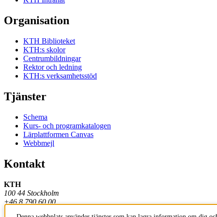
Organisation
KTH Biblioteket
KTH:s skolor
Centrumbildningar
Rektor och ledning
KTH:s verksamhetsstöd
Tjänster
Schema
Kurs- och programkatalogen
Lärplattformen Canvas
Webbmejl
Kontakt
KTH
100 44 Stockholm
+46 8 790 60 00
Denna webbplats använder tjänster som kan lagra information om dig och