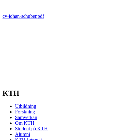
cv-johan-schuber.pdf
KTH
Utbildning
Forskning
Samverkan
Om KTH
Student på KTH
Alumni
KTH Intranät