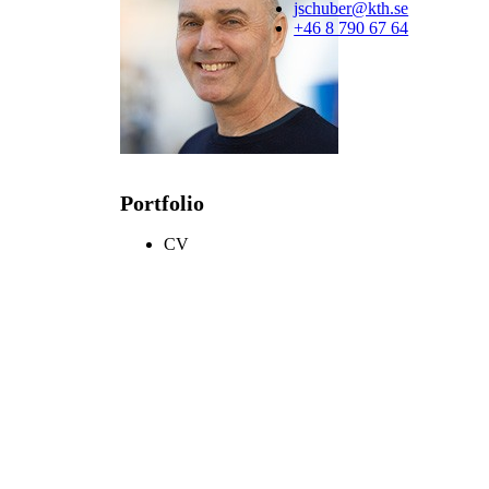
jschuber@kth.se
+46 8 790 67 64
Portfolio
CV