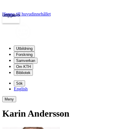
Hoppa till huvudinnehållet
Logga in
kth.se
Utbildning
Forskning
Samverkan
Om KTH
Bibliotek
Sök
English
Meny
Karin Andersson