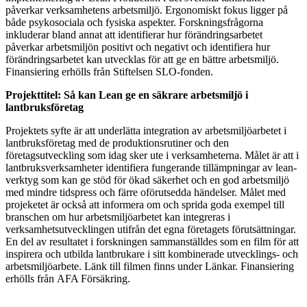
påverkar verksamhetens arbetsmiljö. Ergonomiskt fokus ligger på
både psykosociala och fysiska aspekter. Forskningsfrågorna
inkluderar bland annat att identifierar hur förändringsarbetet
påverkar arbetsmiljön positivt och negativt och identifiera hur
förändringsarbetet kan utvecklas för att ge en bättre arbetsmiljö.
Finansiering erhölls från
Stiftelsen SLO-fonden.
Projekttitel: Så kan Lean ge en säkrare arbetsmiljö i
lantbruksföretag
Projektets syfte är att underlätta integration av arbetsmiljöarbetet i
lantbruksföretag med de produktionsrutiner och den
företagsutveckling som idag sker ute i verksamheterna. Målet är att i
lantbruksverksamheter identifiera fungerande tillämpningar av lean-
verktyg som kan ge stöd för ökad säkerhet och en god arbetsmiljö
med mindre tidspress och färre oförutsedda händelser. Målet med
projeketet är också att informera om och sprida goda exempel till
branschen om hur arbetsmiljöarbetet kan integreras i
verksamhetsutvecklingen utifrån det egna företagets förutsättningar.
En del av resultatet i forskningen sammanställdes som en film för att
inspirera och utbilda lantbrukare i sitt kombinerade utvecklings- och
arbetsmiljöarbete. Länk till filmen finns under Länkar. Finansiering
erhölls från
AFA Försäkring.