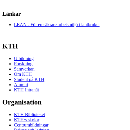
Länkar
LEAN - För en säkrare arbetsmiljö i lantbruket
KTH
Utbildning
Forskning
Samverkan
Om KTH
Student på KTH
Alumni
KTH Intranät
Organisation
KTH Biblioteket
KTH:s skolor
Centrumbildningar