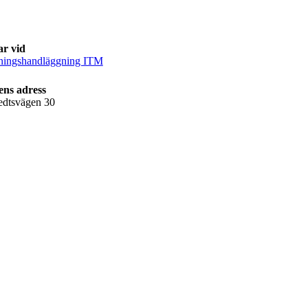
ar vid
ningshandläggning ITM
ens adress
edtsvägen 30