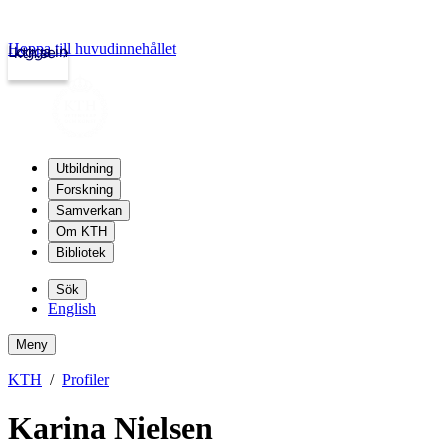
Hoppa till huvudinnehållet
Logga in
kth.se
Utbildning
Forskning
Samverkan
Om KTH
Bibliotek
Sök
English
Meny
KTH
Profiler
Karina Nielsen