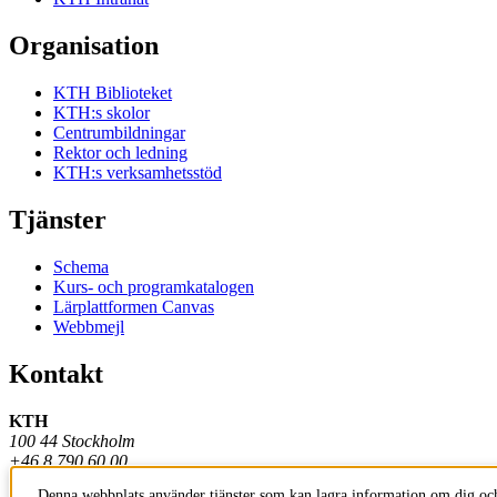
Organisation
KTH Biblioteket
KTH:s skolor
Centrumbildningar
Rektor och ledning
KTH:s verksamhetsstöd
Tjänster
Schema
Kurs- och programkatalogen
Lärplattformen Canvas
Webbmejl
Kontakt
KTH
100 44 Stockholm
+46 8 790 60 00
Denna webbplats använder tjänster som kan lagra information om dig och