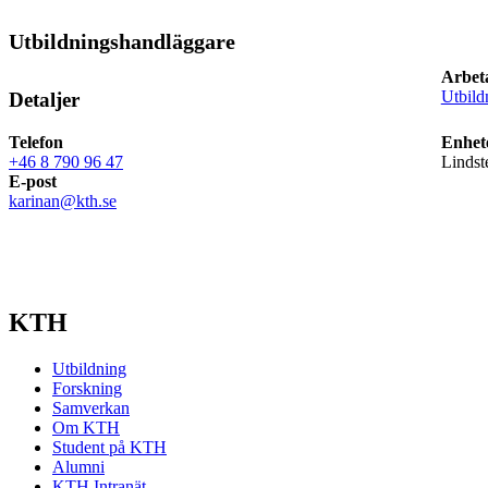
Utbildningshandläggare
Arbet
Utbild
Detaljer
Telefon
Enhet
+46 8 790 96 47
Lindst
E-post
karinan@kth.se
KTH
Utbildning
Forskning
Samverkan
Om KTH
Student på KTH
Alumni
KTH Intranät