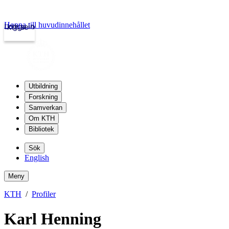
Hoppa till huvudinnehållet
Logga in
kth.se
Utbildning
Forskning
Samverkan
Om KTH
Bibliotek
Sök
English
Meny
KTH
Profiler
Karl Henning