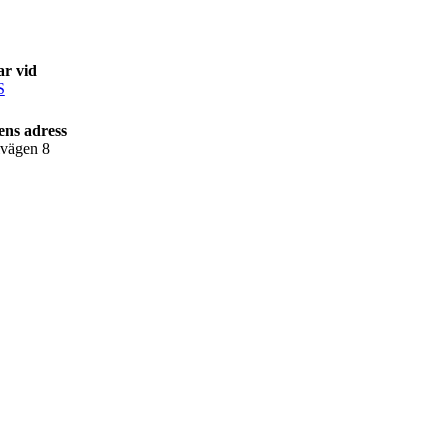
ar vid
S
ens adress
lvägen 8