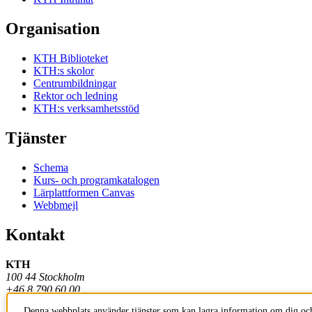
Organisation
KTH Biblioteket
KTH:s skolor
Centrumbildningar
Rektor och ledning
KTH:s verksamhetsstöd
Tjänster
Schema
Kurs- och programkatalogen
Lärplattformen Canvas
Webbmejl
Kontakt
KTH
100 44 Stockholm
+46 8 790 60 00
Denna webbplats använder tjänster som kan lagra information om dig och