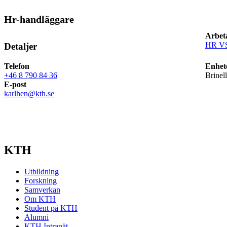
Hr-handläggare
Arbet
HR V
Detaljer
Telefon
Enhet
+46 8 790 84 36
Brinel
E-post
karlhen@kth.se
KTH
Utbildning
Forskning
Samverkan
Om KTH
Student på KTH
Alumni
KTH Intranät