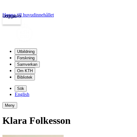
Hoppa till huvudinnehållet
Logga in
kth.se
Utbildning
Forskning
Samverkan
Om KTH
Bibliotek
Sök
English
Meny
Klara Folkesson