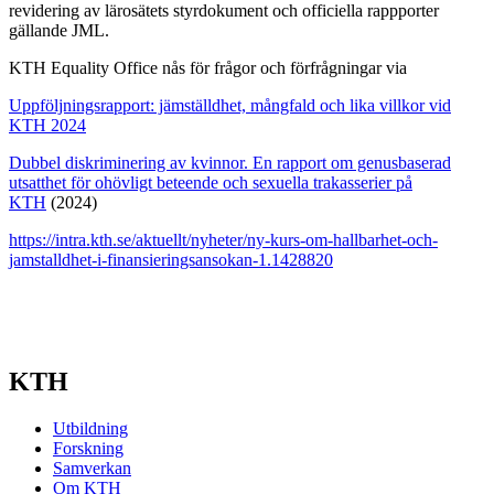
revidering av lärosätets styrdokument och officiella rappporter
gällande JML.
KTH Equality Office nås för frågor och förfrågningar via
Uppföljningsrapport: jämställdhet, mångfald och lika villkor vid
KTH 2024
Dubbel diskriminering av kvinnor. En rapport om genusbaserad
utsatthet för ohövligt beteende och sexuella trakasserier på
KTH
(2024)
https://intra.kth.se/aktuellt/nyheter/ny-kurs-om-hallbarhet-och-
jamstalldhet-i-finansieringsansokan-1.1428820
KTH
Utbildning
Forskning
Samverkan
Om KTH