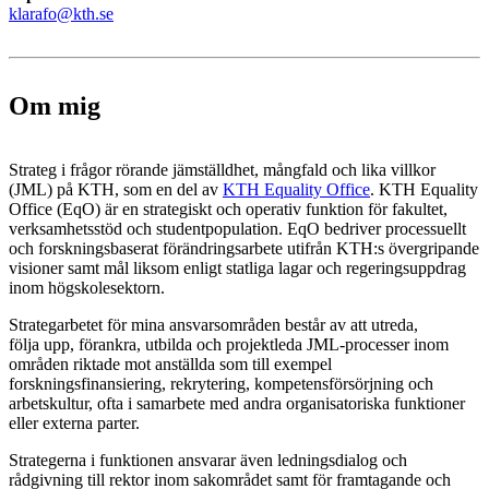
klarafo@kth.se
Om mig
Strateg i frågor rörande jämställdhet, mångfald och lika villkor
(JML) på KTH, som en del av
KTH Equality Office
. KTH Equality
Office (EqO) är en strategiskt och operativ funktion för fakultet,
verksamhetsstöd och studentpopulation. EqO bedriver processuellt
och forskningsbaserat förändringsarbete utifrån KTH:s övergripande
visioner samt mål liksom enligt statliga lagar och regeringsuppdrag
inom högskolesektorn.
Strategarbetet för mina ansvarsområden består av att utreda,
följa upp, förankra, utbilda och projektleda JML-processer inom
områden riktade mot anställda som till exempel
forskningsfinansiering, rekrytering, kompetensförsörjning och
arbetskultur, ofta i samarbete med andra organisatoriska funktioner
eller externa parter.
Strategerna i funktionen ansvarar även ledningsdialog och
rådgivning till rektor inom sakområdet samt för framtagande och