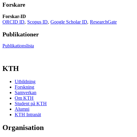
Forskare
Forskar-ID
ORCID ID
Scopus ID
Google Scholar ID
ResearchGate
Publikationer
Publikationslista
KTH
Utbildning
Forskning
Samverkan
Om KTH
Student på KTH
Alumni
KTH Intranät
Organisation