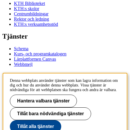
KTH Biblioteket
KTH:s skolor
Centrumbildningar
Rektor och ledning
KTH:s verksamhetsstöd
Tjänster
Schema
Kurs- och programkatalogen
Lärplattformen Canvas
Webbmejl
Kontakt
Denna webbplats använder tjänster som kan lagra information om
dig och hur du använder denna webbplats. Vissa tjänster är
KTH
nödvändiga för att webbplatsen ska fungera och andra är valbara.
100 44 Stockholm
+46 8 790 60 00
Hantera valbara tjänster
Kontakta KTH
Tillåt bara nödvändiga tjänster
Jobba på KTH
Press och media
Faktura och betalning KTH
Tillåt alla tjänster