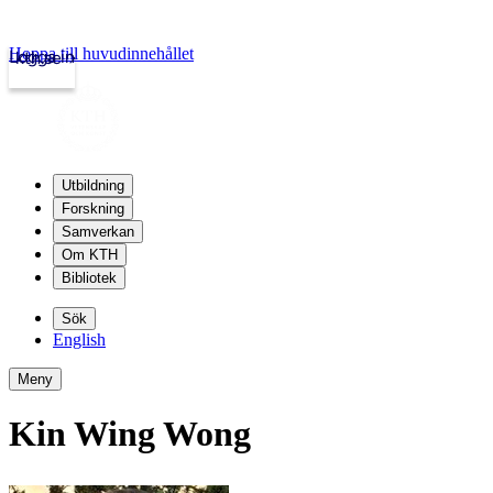
Hoppa till huvudinnehållet
Logga in
kth.se
Utbildning
Forskning
Samverkan
Om KTH
Bibliotek
Sök
English
Meny
Kin Wing Wong