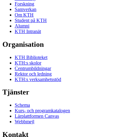
Forskning
Samverkan
Om KTH
Student på KTH
Alumni
KTH Intranät
Organisation
KTH Biblioteket
KTH:s skolor
Centrumbildningar
Rektor och ledning
KTH:s verksamhetsstöd
Tjänster
Schema
Kurs- och programkatalogen
Lärplattformen Canvas
Webbmejl
Kontakt