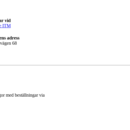
ar vid
ce ITM
ens adress
lvägen 68
gor med beställningar via