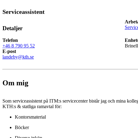
Serviceassistent
Arbet
Servi
Detaljer
Telefon
Enhet
+46 8 790 95 52
Brinel
E-post
landeby@kth.se
Om mig
Som serviceassistent på ITM:s servicecenter bistår jag och mina kolle
KTH:s & statliga ramavtal för:
Kontorsmaterial
Böcker
Diverse inköp