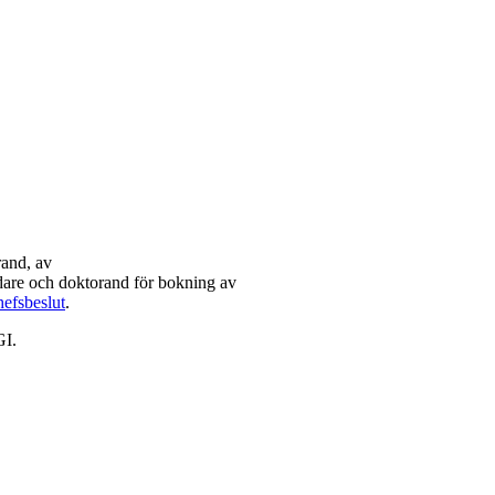
rand, av
dare och doktorand för bokning av
hefsbeslut
.
GI.