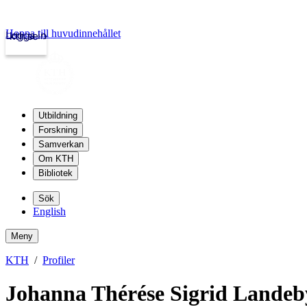
Hoppa till huvudinnehållet
Logga in
kth.se
Utbildning
Forskning
Samverkan
Om KTH
Bibliotek
Sök
English
Meny
KTH
Profiler
Johanna Thérése Sigrid Landeb