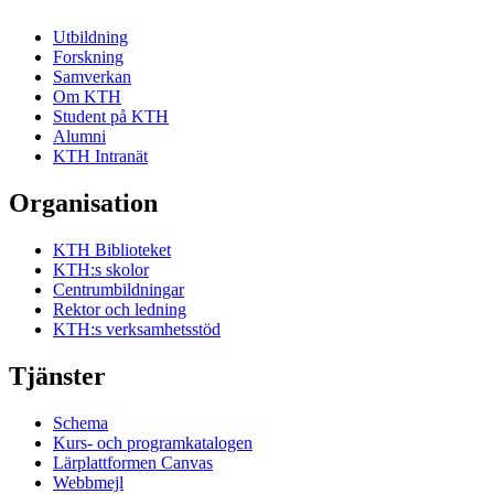
Utbildning
Forskning
Samverkan
Om KTH
Student på KTH
Alumni
KTH Intranät
Organisation
KTH Biblioteket
KTH:s skolor
Centrumbildningar
Rektor och ledning
KTH:s verksamhetsstöd
Tjänster
Schema
Kurs- och programkatalogen
Lärplattformen Canvas
Webbmejl