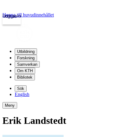
Hoppa till huvudinnehållet
Logga in
kth.se
Utbildning
Forskning
Samverkan
Om KTH
Bibliotek
Sök
English
Meny
Erik Landstedt