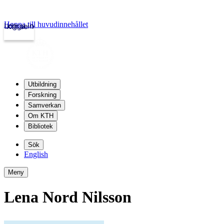
Hoppa till huvudinnehållet
Logga in
kth.se
Utbildning
Forskning
Samverkan
Om KTH
Bibliotek
Sök
English
Meny
Lena Nord Nilsson