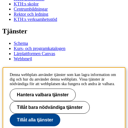
KTH:s skolor
Centrumbildningar
Rektor och ledning
KTH:s verksamhetsstöd
Tjänster
Schema
Kurs- och programkatalogen
Lärplattformen Canvas
Webbmejl
Kontakt
Denna webbplats använder tjänster som kan lagra information om
dig och hur du använder denna webbplats. Vissa tjänster är
KTH
nödvändiga för att webbplatsen ska fungera och andra är valbara.
100 44 Stockholm
+46 8 790 60 00
Hantera valbara tjänster
Kontakta KTH
Tillåt bara nödvändiga tjänster
Jobba på KTH
Press och media
Faktura och betalning KTH
Tillåt alla tjänster
Om KTH:s webbplatser