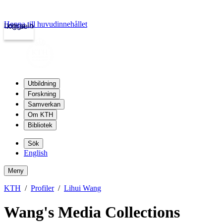
Hoppa till huvudinnehållet
Logga in
kth.se
Utbildning
Forskning
Samverkan
Om KTH
Bibliotek
Sök
English
Meny
KTH
Profiler
Lihui Wang
Wang's Media Collections