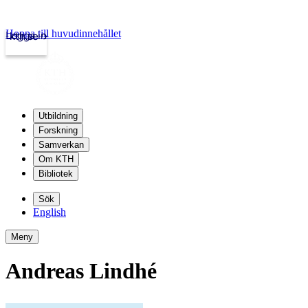
Hoppa till huvudinnehållet
Logga in
kth.se
Utbildning
Forskning
Samverkan
Om KTH
Bibliotek
Sök
English
Meny
Andreas Lindhé