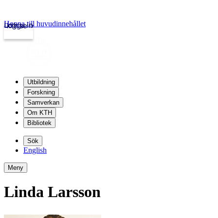
Hoppa till huvudinnehållet
Logga in
kth.se
Utbildning
Forskning
Samverkan
Om KTH
Bibliotek
Sök
English
Meny
Linda Larsson