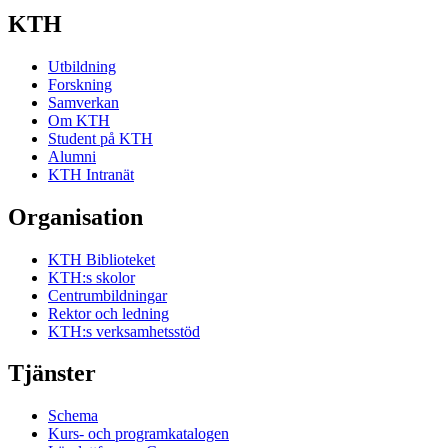
KTH
Utbildning
Forskning
Samverkan
Om KTH
Student på KTH
Alumni
KTH Intranät
Organisation
KTH Biblioteket
KTH:s skolor
Centrumbildningar
Rektor och ledning
KTH:s verksamhetsstöd
Tjänster
Schema
Kurs- och programkatalogen