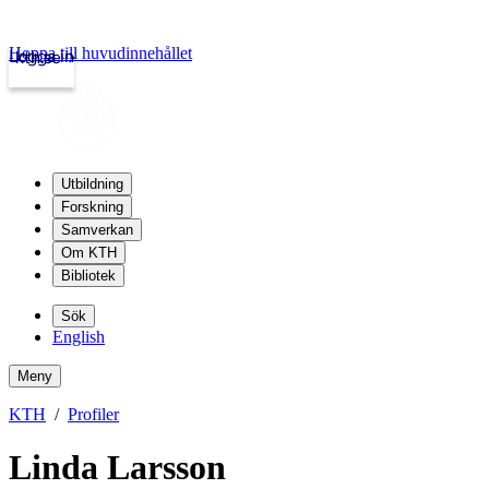
Hoppa till huvudinnehållet
Logga in
kth.se
Utbildning
Forskning
Samverkan
Om KTH
Bibliotek
Sök
English
Meny
KTH
Profiler
Linda Larsson