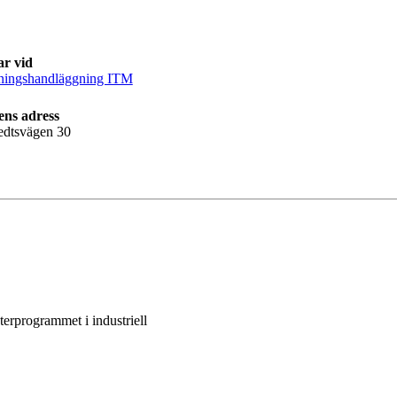
ar vid
ningshandläggning ITM
ens adress
edtsvägen 30
erprogrammet i industriell