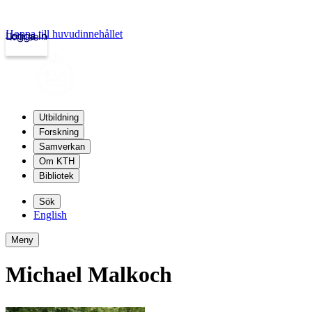
Hoppa till huvudinnehållet
Logga in
kth.se
Utbildning
Forskning
Samverkan
Om KTH
Bibliotek
Sök
English
Meny
Michael Malkoch