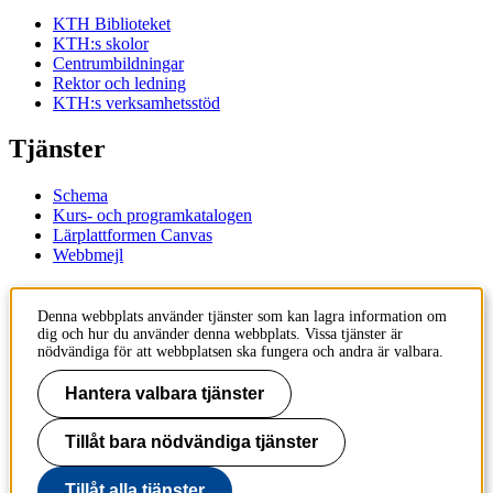
KTH Biblioteket
KTH:s skolor
Centrumbildningar
Rektor och ledning
KTH:s verksamhetsstöd
Tjänster
Schema
Kurs- och programkatalogen
Lärplattformen Canvas
Webbmejl
Kontakt
Denna webbplats använder tjänster som kan lagra information om
dig och hur du använder denna webbplats. Vissa tjänster är
KTH
nödvändiga för att webbplatsen ska fungera och andra är valbara.
100 44 Stockholm
+46 8 790 60 00
Hantera valbara tjänster
Kontakta KTH
Tillåt bara nödvändiga tjänster
Jobba på KTH
Press och media
Faktura och betalning KTH
Tillåt alla tjänster