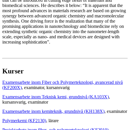
that can be introduced in cutting edge fields of materials and
biomedical sciences. He describes it below: “It is apparent that the
most profound advances in materials research are based on growing
synergy between advanced organic chemistry and macromolecular
synthesis. One driving force is the realization that many of the
promising applications in nanotechnology and biomedicine rely on
extending synthetic organic chemistry into the nanometer-length
scale, especially as nano- and medical devices are designed with
increasing sophistication”.
Kurser
Examensarbete inom Fiber och Polymerteknologi, avancerad nivå
(KF200X)
, examinator
, kursansvarig
Examensarbete inom Teknisk kemi, grundnivå (KA103X)
,
kursansvarig
, examinator
Examensarbete inom kemiteknik, grundnivå (KH138X)
, examinator
Polymerkemi (KF2130)
, lärare
Projektarbete inom fiber- och polymerteknologi (KF2910)
,