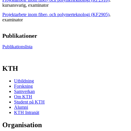
kursansvarig
, examinator
Projektarbete inom fiber- och polymerteknologi (KF2905)
,
examinator
Publikationer
Publikationslista
KTH
Utbildning
Forskning
Samverkan
Om KTH
Student på KTH
Alumni
KTH Intranät
Organisation