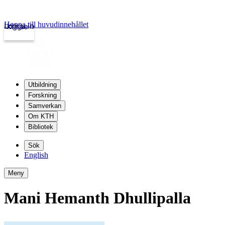
Hoppa till huvudinnehållet
Logga in
kth.se
Utbildning
Forskning
Samverkan
Om KTH
Bibliotek
Sök
English
Meny
Mani Hemanth Dhullipalla