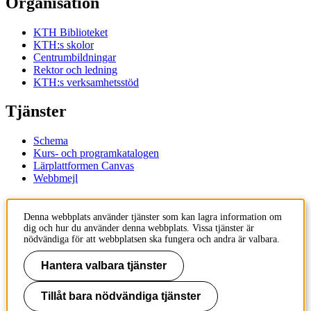
Organisation
KTH Biblioteket
KTH:s skolor
Centrumbildningar
Rektor och ledning
KTH:s verksamhetsstöd
Tjänster
Schema
Kurs- och programkatalogen
Lärplattformen Canvas
Webbmejl
Kontakt
Denna webbplats använder tjänster som kan lagra information om
dig och hur du använder denna webbplats. Vissa tjänster är
KTH
nödvändiga för att webbplatsen ska fungera och andra är valbara.
100 44 Stockholm
+46 8 790 60 00
Hantera valbara tjänster
Kontakta KTH
Tillåt bara nödvändiga tjänster
Jobba på KTH
Press och media