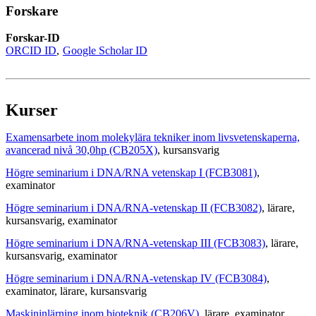
Forskare
Forskar-ID
ORCID ID
Google Scholar ID
Kurser
Examensarbete inom molekylära tekniker inom livsvetenskaperna,
avancerad nivå 30,0hp (CB205X)
, kursansvarig
Högre seminarium i DNA/RNA vetenskap I (FCB3081)
,
examinator
Högre seminarium i DNA/RNA-vetenskap II (FCB3082)
, lärare
,
kursansvarig
, examinator
Högre seminarium i DNA/RNA-vetenskap III (FCB3083)
, lärare
,
kursansvarig
, examinator
Högre seminarium i DNA/RNA-vetenskap IV (FCB3084)
,
examinator
, lärare
, kursansvarig
Maskininlärning inom bioteknik (CB206V)
, lärare
, examinator