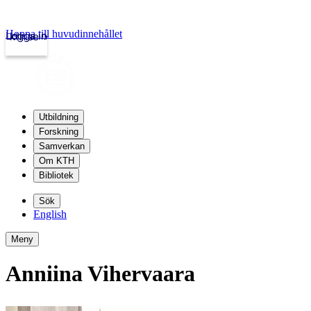
Hoppa till huvudinnehållet
Logga in
kth.se
Utbildning
Forskning
Samverkan
Om KTH
Bibliotek
Sök
English
Meny
Anniina Vihervaara