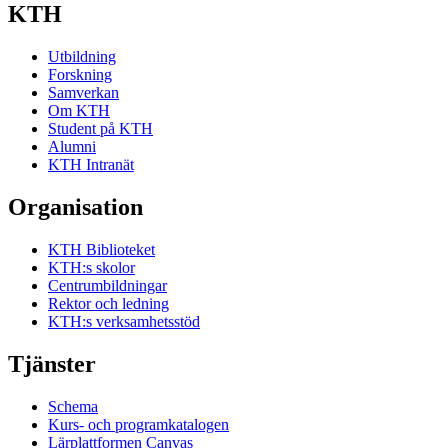
KTH
Utbildning
Forskning
Samverkan
Om KTH
Student på KTH
Alumni
KTH Intranät
Organisation
KTH Biblioteket
KTH:s skolor
Centrumbildningar
Rektor och ledning
KTH:s verksamhetsstöd
Tjänster
Schema
Kurs- och programkatalogen
Lärplattformen Canvas