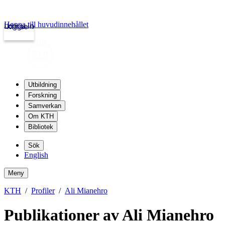
Hoppa till huvudinnehållet
Logga in
kth.se
Utbildning
Forskning
Samverkan
Om KTH
Bibliotek
Sök
English
Meny
KTH
Profiler
Ali Mianehro
Publikationer av Ali Mianehro