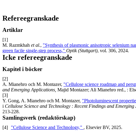
Refereegranskade
Artiklar
[1]
M. Razmkhah
et al.
,
"Synthesis of plasmonic anisotropic selenium nan
green facile single-step process,"
Optik (Stuttgart)
, vol. 306, 2024.
Icke refereegranskade
Kapitel i böcker
[2]
A. Mianehro och M. Montazer,
"Cellulose science roadmap and persp
and Emerging Applications,
Majid Montazer; Ali Mianehro red., : Els
[3]
Y. Gong, A. Mianehro och M. Montazer,
"Photoluminescent properties
i
Cellulose Science and Technology : Recent Findings and Emerging 
213-228.
Samlingsverk (redaktörskap)
[4]
"Cellulose Science and Technology,"
, Elsevier BV, 2025.