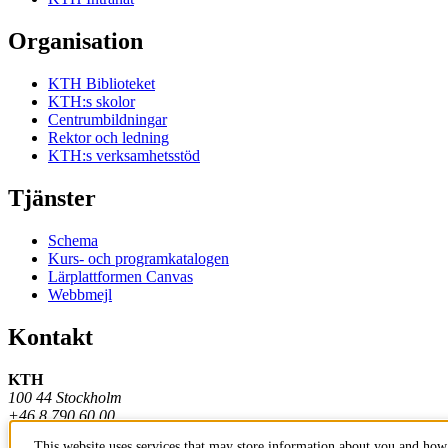
Organisation
KTH Biblioteket
KTH:s skolor
Centrumbildningar
Rektor och ledning
KTH:s verksamhetsstöd
Tjänster
Schema
Kurs- och programkatalogen
Lärplattformen Canvas
Webbmejl
Kontakt
KTH
100 44 Stockholm
+46 8 790 60 00
This website uses services that may store information about you and how 