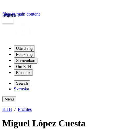
Skip to main content
Login
kth.se
Utbildning
Forskning
Samverkan
Om KTH
Bibliotek
Search
Svenska
Menu
KTH
Profiles
Miguel López Cuesta