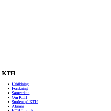
KTH
Utbildning
Forskning
Samverkan
Om KTH
Student på KTH
Alumni
KTH Intranät