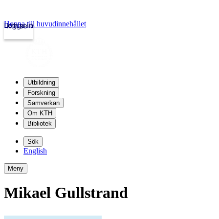
Hoppa till huvudinnehållet
Logga in
kth.se
Utbildning
Forskning
Samverkan
Om KTH
Bibliotek
Sök
English
Meny
Mikael Gullstrand