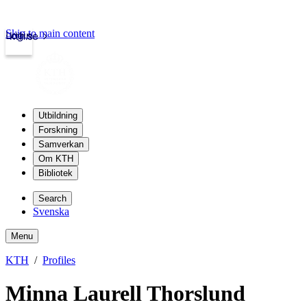
Skip to main content
Login
kth.se
Utbildning
Forskning
Samverkan
Om KTH
Bibliotek
Search
Svenska
Menu
KTH
Profiles
Minna Laurell Thorslund