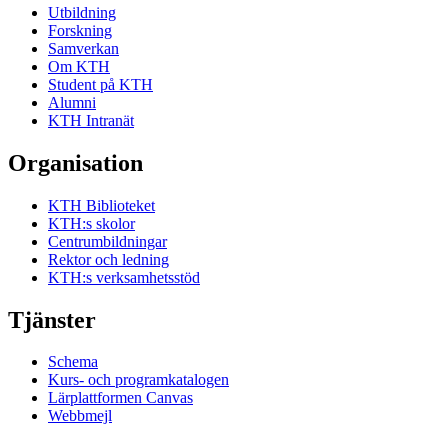
Utbildning
Forskning
Samverkan
Om KTH
Student på KTH
Alumni
KTH Intranät
Organisation
KTH Biblioteket
KTH:s skolor
Centrumbildningar
Rektor och ledning
KTH:s verksamhetsstöd
Tjänster
Schema
Kurs- och programkatalogen
Lärplattformen Canvas
Webbmejl