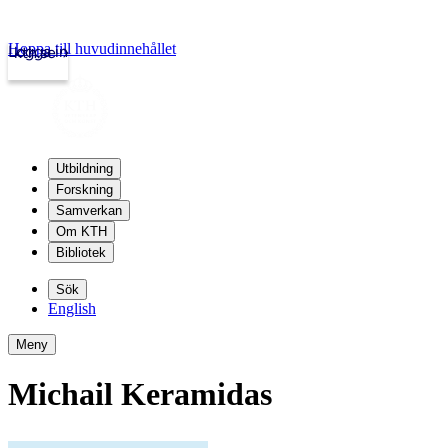
Hoppa till huvudinnehållet
Logga in
kth.se
Utbildning
Forskning
Samverkan
Om KTH
Bibliotek
Sök
English
Meny
Michail Keramidas