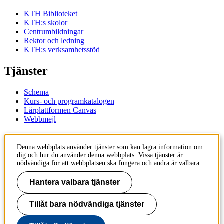
KTH Biblioteket
KTH:s skolor
Centrumbildningar
Rektor och ledning
KTH:s verksamhetsstöd
Tjänster
Schema
Kurs- och programkatalogen
Lärplattformen Canvas
Webbmejl
Kontakt
Denna webbplats använder tjänster som kan lagra information om
dig och hur du använder denna webbplats. Vissa tjänster är
KTH
nödvändiga för att webbplatsen ska fungera och andra är valbara.
100 44 Stockholm
+46 8 790 60 00
Hantera valbara tjänster
Kontakta KTH
Tillåt bara nödvändiga tjänster
Jobba på KTH
Press och media
Faktura och betalning KTH