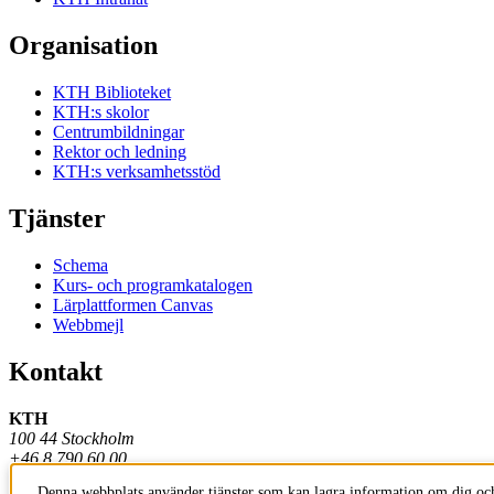
Organisation
KTH Biblioteket
KTH:s skolor
Centrumbildningar
Rektor och ledning
KTH:s verksamhetsstöd
Tjänster
Schema
Kurs- och programkatalogen
Lärplattformen Canvas
Webbmejl
Kontakt
KTH
100 44 Stockholm
+46 8 790 60 00
Denna webbplats använder tjänster som kan lagra information om dig och