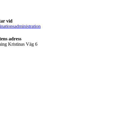
ar vid
nationsadministration
ens adress
ning Kristinas Väg 6