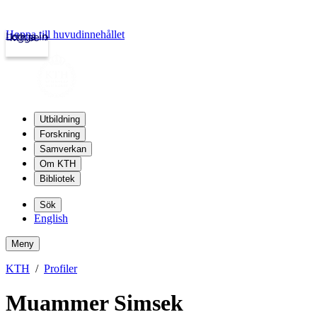
Hoppa till huvudinnehållet
Logga in
kth.se
Utbildning
Forskning
Samverkan
Om KTH
Bibliotek
Sök
English
Meny
KTH
Profiler
Muammer Simsek