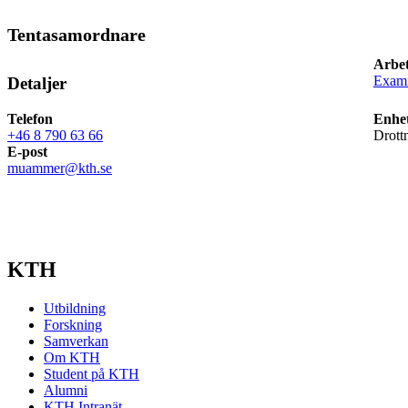
Tentasamordnare
Arbet
Exami
Detaljer
Telefon
Enhet
+46 8 790 63 66
Drott
E-post
muammer@kth.se
KTH
Utbildning
Forskning
Samverkan
Om KTH
Student på KTH
Alumni
KTH Intranät