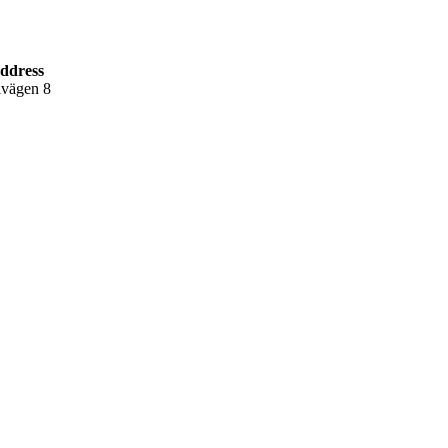
address
lvägen 8