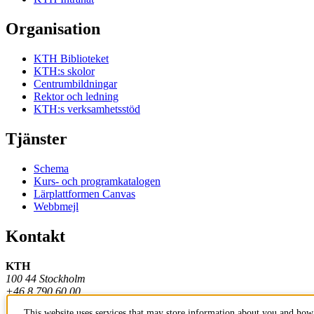
Organisation
KTH Biblioteket
KTH:s skolor
Centrumbildningar
Rektor och ledning
KTH:s verksamhetsstöd
Tjänster
Schema
Kurs- och programkatalogen
Lärplattformen Canvas
Webbmejl
Kontakt
KTH
100 44 Stockholm
+46 8 790 60 00
This website uses services that may store information about you and how 