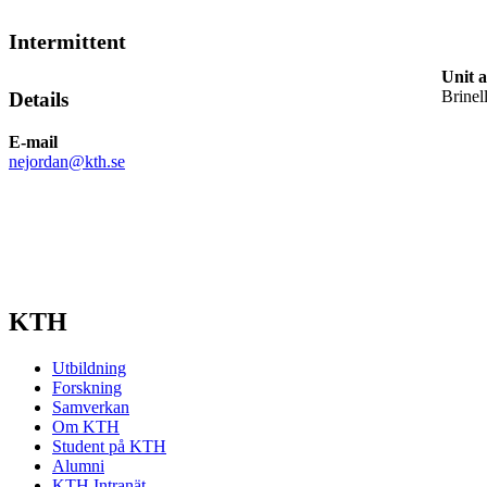
Intermittent
Unit 
Brinel
Details
E-mail
nejordan@kth.se
KTH
Utbildning
Forskning
Samverkan
Om KTH
Student på KTH
Alumni
KTH Intranät