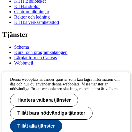
KTH Biblioteket
KTH:s skolor
Centrumbildningar
Rektor och ledning
KTH:s verksamhetsstöd
Tjänster
Schema
Kurs- och programkatalogen
Lärplattformen Canvas
Webbmejl
Kontakt
Denna webbplats använder tjänster som kan lagra information om
dig och hur du använder denna webbplats. Vissa tjänster är
KTH
nödvändiga för att webbplatsen ska fungera och andra är valbara.
100 44 Stockholm
+46 8 790 60 00
Hantera valbara tjänster
Kontakta KTH
Tillåt bara nödvändiga tjänster
Jobba på KTH
Press och media
Faktura och betalning KTH
Tillåt alla tjänster
Om KTH:s webbplatser