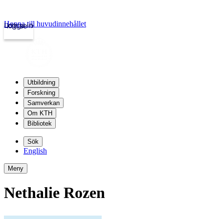
Hoppa till huvudinnehållet
Logga in
kth.se
Utbildning
Forskning
Samverkan
Om KTH
Bibliotek
Sök
English
Meny
Nethalie Rozen