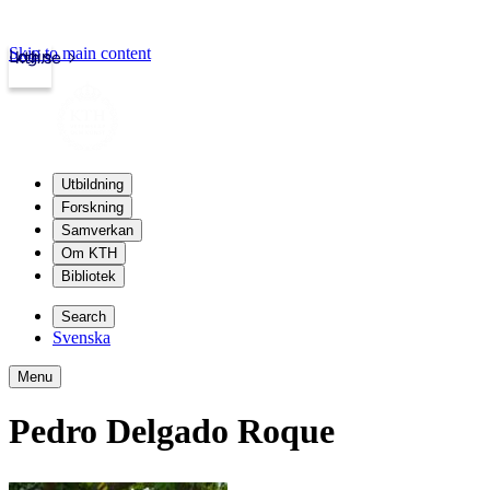
Skip to main content
Login
kth.se
Utbildning
Forskning
Samverkan
Om KTH
Bibliotek
Search
Svenska
Menu
Pedro Delgado Roque