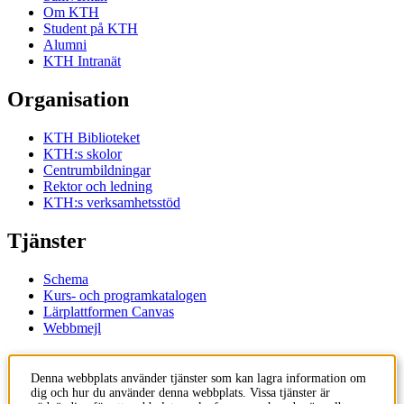
Om KTH
Student på KTH
Alumni
KTH Intranät
Organisation
KTH Biblioteket
KTH:s skolor
Centrumbildningar
Rektor och ledning
KTH:s verksamhetsstöd
Tjänster
Schema
Kurs- och programkatalogen
Lärplattformen Canvas
Webbmejl
Kontakt
Denna webbplats använder tjänster som kan lagra information om
dig och hur du använder denna webbplats. Vissa tjänster är