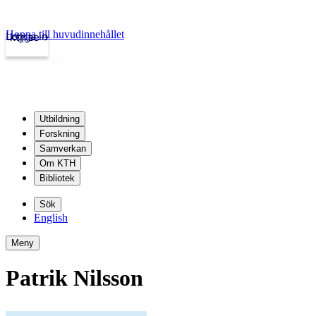
Hoppa till huvudinnehållet
Logga in
kth.se
Utbildning
Forskning
Samverkan
Om KTH
Bibliotek
Sök
English
Meny
Patrik Nilsson