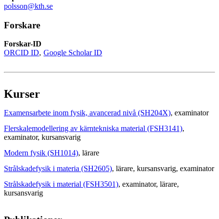
polsson@kth.se
Forskare
Forskar-ID
ORCID ID
Google Scholar ID
Kurser
Examensarbete inom fysik, avancerad nivå (SH204X)
, examinator
Flerskalemodellering av kärntekniska material (FSH3141)
,
examinator
, kursansvarig
Modern fysik (SH1014)
, lärare
Strålskadefysik i materia (SH2605)
, lärare
, kursansvarig
, examinator
Strålskadefysik i material (FSH3501)
, examinator
, lärare
,
kursansvarig