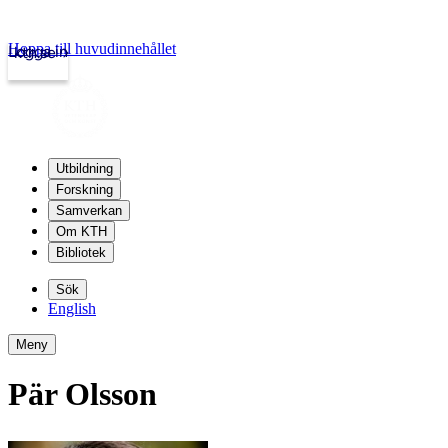
Hoppa till huvudinnehållet
Logga in
kth.se
Utbildning
Forskning
Samverkan
Om KTH
Bibliotek
Sök
English
Meny
Pär Olsson