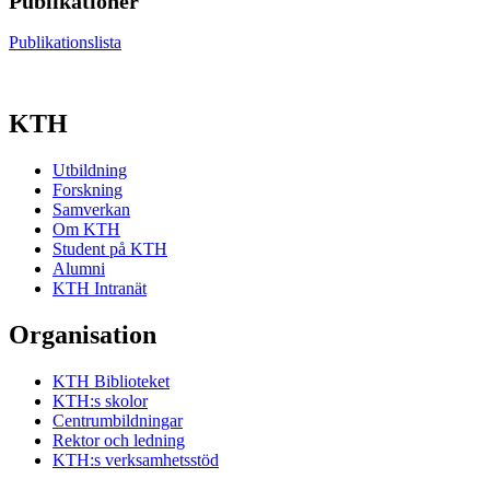
Publikationer
Publikationslista
KTH
Utbildning
Forskning
Samverkan
Om KTH
Student på KTH
Alumni
KTH Intranät
Organisation
KTH Biblioteket
KTH:s skolor
Centrumbildningar
Rektor och ledning
KTH:s verksamhetsstöd