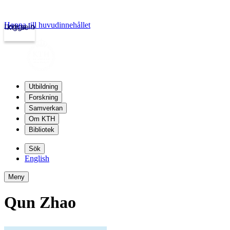
Hoppa till huvudinnehållet
Logga in
kth.se
Utbildning
Forskning
Samverkan
Om KTH
Bibliotek
Sök
English
Meny
Qun Zhao