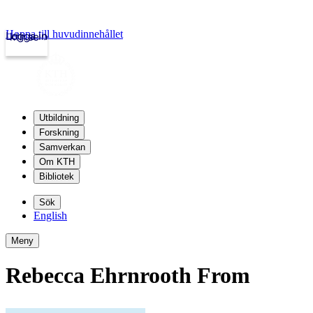
Hoppa till huvudinnehållet
Logga in
kth.se
Utbildning
Forskning
Samverkan
Om KTH
Bibliotek
Sök
English
Meny
Rebecca Ehrnrooth From