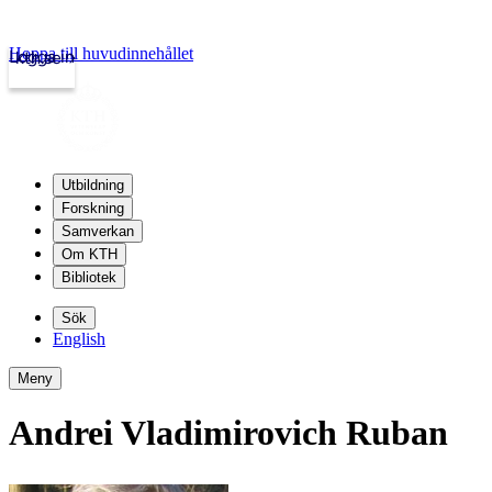
Hoppa till huvudinnehållet
Logga in
kth.se
Utbildning
Forskning
Samverkan
Om KTH
Bibliotek
Sök
English
Meny
Andrei Vladimirovich Ruban