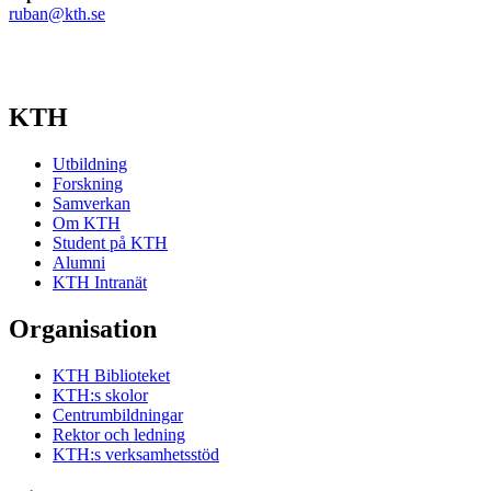
ruban@kth.se
KTH
Utbildning
Forskning
Samverkan
Om KTH
Student på KTH
Alumni
KTH Intranät
Organisation
KTH Biblioteket
KTH:s skolor
Centrumbildningar
Rektor och ledning
KTH:s verksamhetsstöd